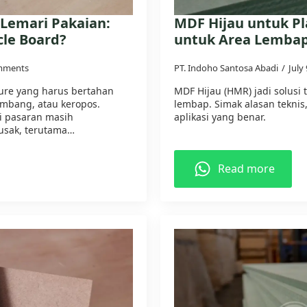
Lemari Pakaian:
MDF Hijau untuk Pla
cle Board?
untuk Area Lemba
mments
PT. Indoho Santosa Abadi
July
ure yang harus bertahan
MDF Hijau (HMR) jadi solusi 
mbang, atau keropos.
lembap. Simak alasan tekni
i pasaran masih
aplikasi yang benar.
usak, terutama…
Read more