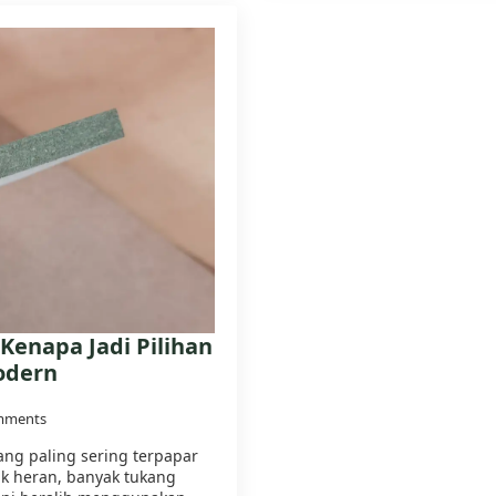
Kenapa Jadi Pilihan
odern
mments
ang paling sering terpapar
ak heran, banyak tukang