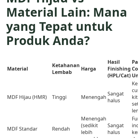
Material Lain: Mana
yang Tepat untuk
Produk Anda?
Hasil
Pa
Ketahanan
Material
Harga
Finishing
Co
Lembab
(HPL/Cat)
U
Ke
cu
Sangat
MDF Hijau (HMR)
Tinggi
Menengah
ki
halus
se
le
Menengah
Fu
(sedikit
Sangat
in
MDF Standar
Rendah
lebih
halus
ke