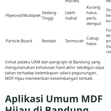
murah)
de
Kurang
St
Sedang-
Lebih
halus,
Plywood/Multiplek
be
Tinggi
mahal
perlu
ko
dempul
Fu
ek
Cukup
Particle Board
Rendah
Termurah
pr
halus
ma
ri
Untuk pelaku UKM dan pengrajin di Bandung yang
mengutamakan kehalusan hasil akhir sekaligus daya
tahan terhadap kelembapan udara pegunungan,
MDF Hijau memberikan keseimbangan terbaik.
Aplikasi Umum MDF
Hijau di Bandung