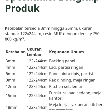
Produk
Ketebalan tersedia 3mm hingga 25mm, ukuran
standar 122x244cm, resin MUF dengan density 750-
800 kg/m³.
Ukuran
Ketebalan
Kegunaan Umum
Lembar
3mm
122x244cm
Backing panel
4mm
122x244cm
Laci, partisi ringan
6mm
122x244cm
Panel pintu tipis, partisi
9mm
122x244cm
Rak dinding, meja ringan
12mm
122x244cm
Kitchen set, lemari
Furniture load sedang, meja
15mm
122x244cm
kantor
Meja kerja, rak berat, kitchen
18mm
122x244cm
set premium