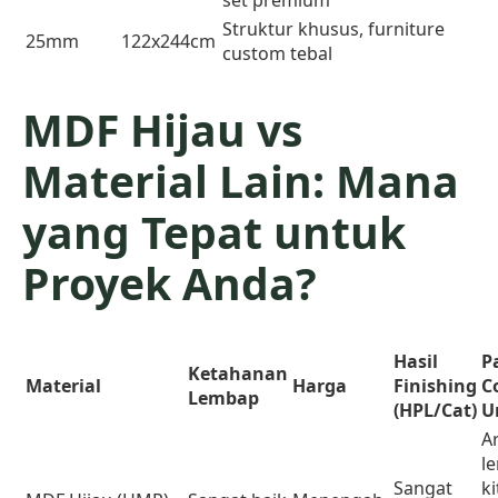
Struktur khusus, furniture
25mm
122x244cm
custom tebal
MDF Hijau vs
Material Lain: Mana
yang Tepat untuk
Proyek Anda?
Hasil
P
Ketahanan
Material
Harga
Finishing
C
Lembap
(HPL/Cat)
U
A
l
Sangat
k