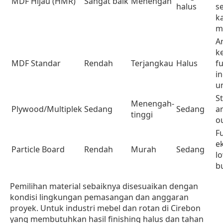
MDF Hijau (HMR)
Sangat baik
Menengah
halus
se
k
m
A
k
MDF Standar
Rendah
Terjangkau
Halus
f
i
u
St
Menengah-
Plywood/Multiplek
Sedang
Sedang
a
tinggi
o
F
e
Particle Board
Rendah
Murah
Sedang
l
b
Pemilihan material sebaiknya disesuaikan dengan
kondisi lingkungan pemasangan dan anggaran
proyek. Untuk industri mebel dan rotan di Cirebon
yang membutuhkan hasil finishing halus dan tahan