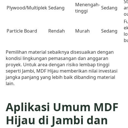
St
Menengah-
Plywood/Multiplek
Sedang
Sedang
a
tinggi
o
F
e
Particle Board
Rendah
Murah
Sedang
l
b
Pemilihan material sebaiknya disesuaikan dengan
kondisi lingkungan pemasangan dan anggaran
proyek. Untuk area dengan risiko lembap tinggi
seperti Jambi, MDF Hijau memberikan nilai investasi
jangka panjang yang lebih baik dibanding material
lain.
Aplikasi Umum MDF
Hijau di Jambi dan