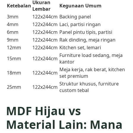
Ukuran
Ketebalan
Kegunaan Umum
Lembar
3mm
122x244cm
Backing panel
4mm
122x244cm
Laci, partisi ringan
6mm
122x244cm
Panel pintu tipis, partisi
9mm
122x244cm
Rak dinding, meja ringan
12mm
122x244cm
Kitchen set, lemari
Furniture load sedang, meja
15mm
122x244cm
kantor
Meja kerja, rak berat, kitchen
18mm
122x244cm
set premium
Struktur khusus, furniture
25mm
122x244cm
custom tebal
MDF Hijau vs
Material Lain: Mana