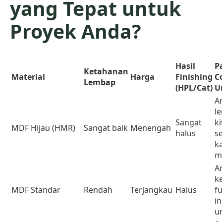
yang Tepat untuk
Proyek Anda?
Hasil
P
Ketahanan
Material
Harga
Finishing
C
Lembap
(HPL/Cat)
U
A
l
Sangat
k
MDF Hijau (HMR)
Sangat baik
Menengah
halus
se
k
m
A
k
MDF Standar
Rendah
Terjangkau
Halus
f
i
u