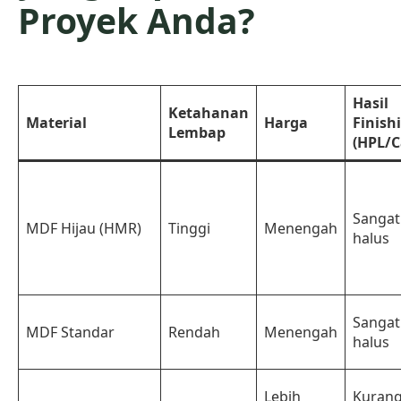
Proyek Anda?
Hasil
Ketahanan
Material
Harga
Finish
Lembap
(HPL/C
Sangat
MDF Hijau (HMR)
Tinggi
Menengah
halus
Sangat
MDF Standar
Rendah
Menengah
halus
Lebih
Kuran