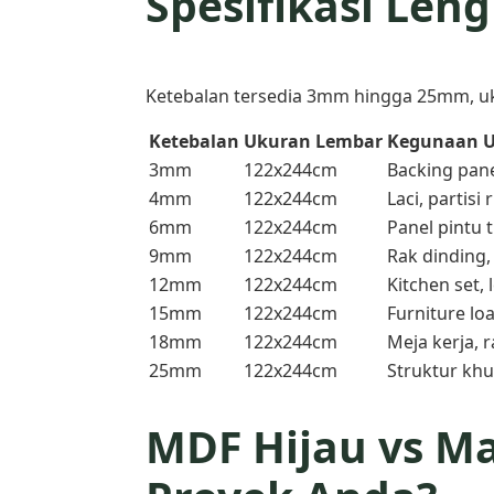
Spesifikasi Len
Ketebalan tersedia 3mm hingga 25mm, uk
Ketebalan
Ukuran Lembar
Kegunaan
3mm
122x244cm
Backing pan
4mm
122x244cm
Laci, partisi
6mm
122x244cm
Panel pintu ti
9mm
122x244cm
Rak dinding,
12mm
122x244cm
Kitchen set, 
15mm
122x244cm
Furniture lo
18mm
122x244cm
Meja kerja, 
25mm
122x244cm
Struktur khu
MDF Hijau vs Ma