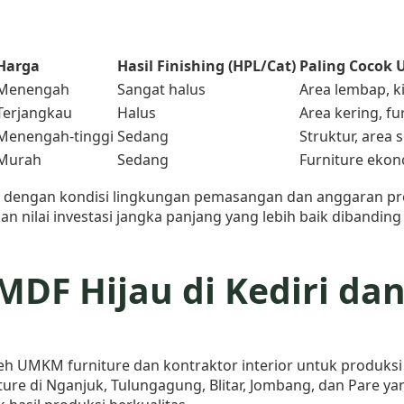
Harga
Hasil Finishing (HPL/Cat)
Paling Cocok 
Menengah
Sangat halus
Area lembap, k
Terjangkau
Halus
Area kering, f
Menengah-tinggi
Sedang
Struktur, area
Murah
Sedang
Furniture ekon
an dengan kondisi lingkungan pemasangan dan anggaran p
n nilai investasi jangka panjang yang lebih baik dibanding 
DF Hijau di Kediri da
eh UMKM furniture dan kontraktor interior untuk produksi 
iture di Nganjuk, Tulungagung, Blitar, Jombang, dan Pare 