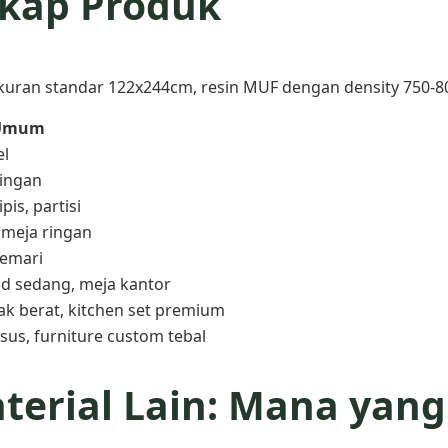
gkap Produk
uran standar 122x244cm, resin MUF dengan density 750-8
 Umum
el
 ringan
pis, partisi
 meja ringan
lemari
ad sedang, meja kantor
rak berat, kitchen set premium
sus, furniture custom tebal
terial Lain: Mana yang