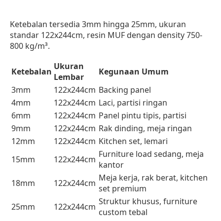
Ketebalan tersedia 3mm hingga 25mm, ukuran
standar 122x244cm, resin MUF dengan density 750-
800 kg/m³.
Ukuran
Ketebalan
Kegunaan Umum
Lembar
3mm
122x244cm
Backing panel
4mm
122x244cm
Laci, partisi ringan
6mm
122x244cm
Panel pintu tipis, partisi
9mm
122x244cm
Rak dinding, meja ringan
12mm
122x244cm
Kitchen set, lemari
Furniture load sedang, meja
15mm
122x244cm
kantor
Meja kerja, rak berat, kitchen
18mm
122x244cm
set premium
Struktur khusus, furniture
25mm
122x244cm
custom tebal