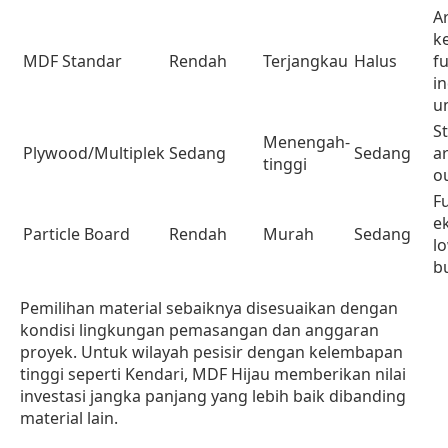
A
k
MDF Standar
Rendah
Terjangkau
Halus
f
i
u
St
Menengah-
Plywood/Multiplek
Sedang
Sedang
a
tinggi
o
F
e
Particle Board
Rendah
Murah
Sedang
l
b
Pemilihan material sebaiknya disesuaikan dengan
kondisi lingkungan pemasangan dan anggaran
proyek. Untuk wilayah pesisir dengan kelembapan
tinggi seperti Kendari, MDF Hijau memberikan nilai
investasi jangka panjang yang lebih baik dibanding
material lain.