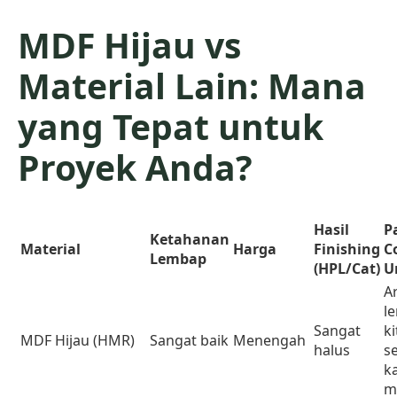
MDF Hijau vs
Material Lain: Mana
yang Tepat untuk
Proyek Anda?
Hasil
P
Ketahanan
Material
Harga
Finishing
C
Lembap
(HPL/Cat)
U
A
l
Sangat
k
MDF Hijau (HMR)
Sangat baik
Menengah
halus
se
k
m