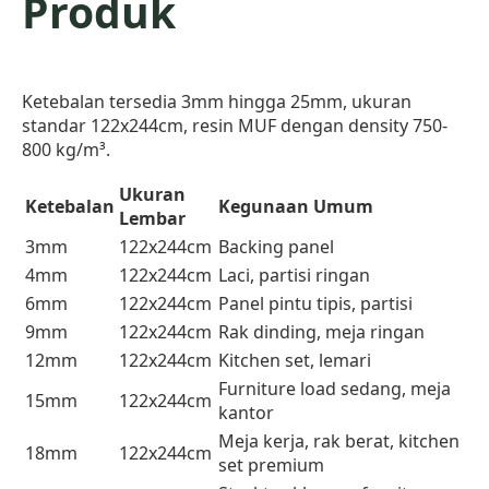
Produk
Ketebalan tersedia 3mm hingga 25mm, ukuran
standar 122x244cm, resin MUF dengan density 750-
800 kg/m³.
Ukuran
Ketebalan
Kegunaan Umum
Lembar
3mm
122x244cm
Backing panel
4mm
122x244cm
Laci, partisi ringan
6mm
122x244cm
Panel pintu tipis, partisi
9mm
122x244cm
Rak dinding, meja ringan
12mm
122x244cm
Kitchen set, lemari
Furniture load sedang, meja
15mm
122x244cm
kantor
Meja kerja, rak berat, kitchen
18mm
122x244cm
set premium