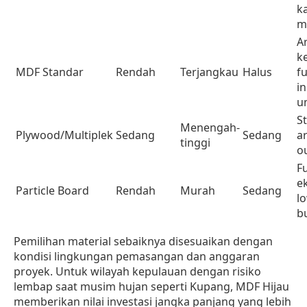
k
m
A
k
MDF Standar
Rendah
Terjangkau
Halus
f
i
u
St
Menengah-
Plywood/Multiplek
Sedang
Sedang
a
tinggi
o
F
e
Particle Board
Rendah
Murah
Sedang
l
b
Pemilihan material sebaiknya disesuaikan dengan
kondisi lingkungan pemasangan dan anggaran
proyek. Untuk wilayah kepulauan dengan risiko
lembap saat musim hujan seperti Kupang, MDF Hijau
memberikan nilai investasi jangka panjang yang lebih