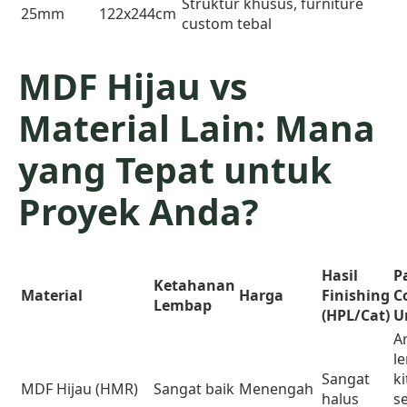
Struktur khusus, furniture
25mm
122x244cm
custom tebal
MDF Hijau vs
Material Lain: Mana
yang Tepat untuk
Proyek Anda?
Hasil
P
Ketahanan
Material
Harga
Finishing
C
Lembap
(HPL/Cat)
U
A
l
Sangat
k
MDF Hijau (HMR)
Sangat baik
Menengah
halus
se