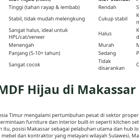
Tinggi (tahan rayap & lembab)
Rendah
K
Stabil, tidak mudah melengkung
Cukup stabil
Sangat halus, ideal untuk
K
Halus
HPL/cat/veneer
d
Menengah
Murah
Panjang (5-10+ tahun)
Sedang
P
Tidak
Sangat cocok
C
disarankan
MDF Hijau di Makassar
esia Timur mengalami pertumbuhan pesat di sektor propert
mintaan furniture dan interior built-in seperti kitchen se
in itu, posisi Makassar sebagai pelabuhan utama dan hub l
saha mebel dan kontraktor yang melayani wilayah Sulawesi, 