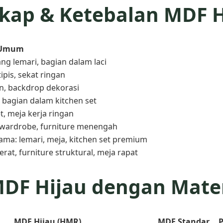
gkap & Ketebalan MDF H
 Umum
ng lemari, bagian dalam laci
tipis, sekat ringan
an, backdrop dekorasi
 bagian dalam kitchen set
t, meja kerja ringan
, wardrobe, furniture menengah
ama: lemari, meja, kitchen set premium
erat, furniture struktural, meja rapat
DF Hijau dengan Mater
MDF Hijau (HMR)
MDF Standar