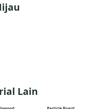
ijau
ial Lain
Plywood
Particle Board