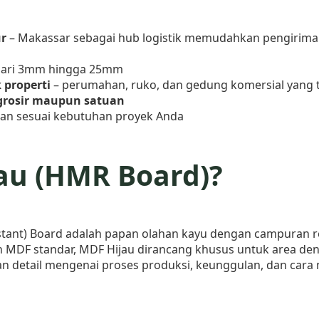
ur
– Makassar sebagai hub logistik memudahkan pengiriman
 dari 3mm hingga 25mm
properti
– perumahan, ruko, dan gedung komersial yang 
grosir maupun satuan
lan sesuai kebutuhan proyek Anda
au (HMR Board)?
stant) Board adalah papan olahan kayu dengan campuran r
n MDF standar, MDF Hijau dirancang khusus untuk area de
an detail mengenai proses produksi, keunggulan, dan ca