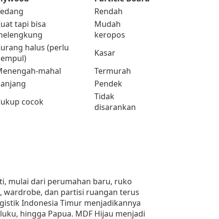
Sedang
Rendah
uat tapi bisa
Mudah
melengkung
keropos
urang halus (perlu
Kasar
empul)
Menengah-mahal
Termurah
anjang
Pendek
Tidak
ukup cocok
disarankan
i, mulai dari perumahan baru, ruko
t, wardrobe, dan partisi ruangan terus
ogistik Indonesia Timur menjadikannya
Maluku, hingga Papua. MDF Hijau menjadi