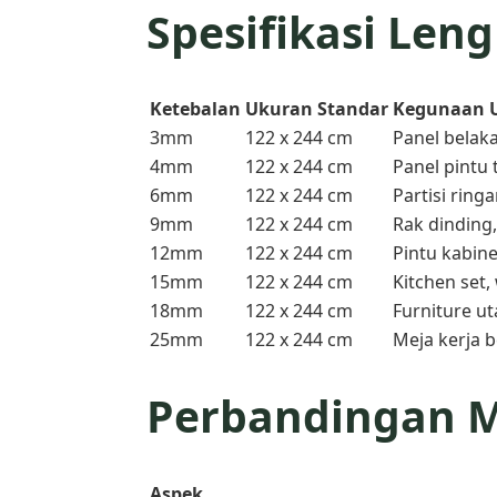
Spesifikasi Len
Ketebalan
Ukuran Standar
Kegunaan
3mm
122 x 244 cm
Panel belaka
4mm
122 x 244 cm
Panel pintu 
6mm
122 x 244 cm
Partisi ring
9mm
122 x 244 cm
Rak dinding,
12mm
122 x 244 cm
Pintu kabine
15mm
122 x 244 cm
Kitchen set
18mm
122 x 244 cm
Furniture ut
25mm
122 x 244 cm
Meja kerja b
Perbandingan M
Aspek