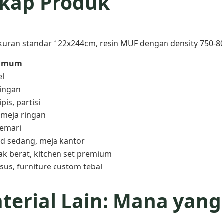
gkap Produk
uran standar 122x244cm, resin MUF dengan density 750-8
 Umum
el
 ringan
pis, partisi
 meja ringan
lemari
ad sedang, meja kantor
rak berat, kitchen set premium
sus, furniture custom tebal
terial Lain: Mana yang