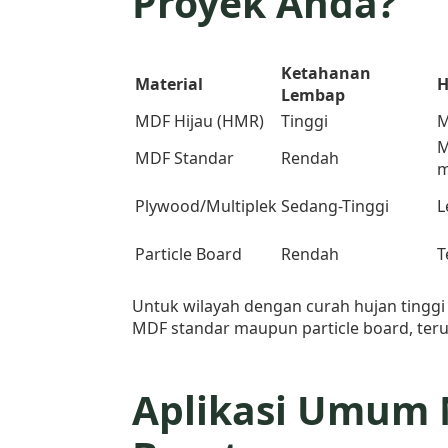
Proyek Anda?
Ketahanan
Material
H
Lembap
MDF Hijau (HMR)
Tinggi
M
M
MDF Standar
Rendah
m
Plywood/Multiplek
Sedang-Tinggi
L
Particle Board
Rendah
T
Untuk wilayah dengan curah hujan tinggi
MDF standar maupun particle board, teru
Aplikasi Umum 