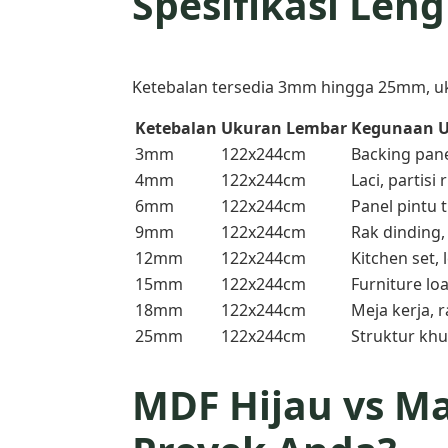
Spesifikasi Len
Ketebalan tersedia 3mm hingga 25mm, uk
Ketebalan
Ukuran Lembar
Kegunaan
3mm
122x244cm
Backing pan
4mm
122x244cm
Laci, partisi
6mm
122x244cm
Panel pintu ti
9mm
122x244cm
Rak dinding,
12mm
122x244cm
Kitchen set, 
15mm
122x244cm
Furniture lo
18mm
122x244cm
Meja kerja, 
25mm
122x244cm
Struktur khu
MDF Hijau vs Ma