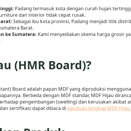
inggi:
Padang termasuk kota dengan curah hujan tertinggi 
rniture dan interior tidak cepat rusak.
arat:
Sebagai ibu kota provinsi, Padang menjadi titik dist
Sumatera Barat.
an ke Sumatera:
Kami menyediakan skema harga grosir ya
.
au (HMR Board)?
stant) Board adalah papan MDF yang diproduksi menggunak
papannya. Berbeda dengan MDF standar, MDF Hijau diranca
terhadap pengembangan (swelling) dan kerusakan akibat air
an sertifikasi dapat dibaca di
panduan lengkap MDF Hijau