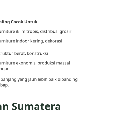
aling Cocok Untuk
urniture iklim tropis, distribusi grosir
urniture indoor kering, dekorasi
truktur berat, konstruksi
urniture ekonomis, produksi massal
ingan
panjang yang jauh lebih baik dibanding
mbap.
an Sumatera