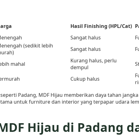
arga
Hasil Finishing (HPL/Cat)
P
enengah
Sangat halus
F
enengah (sedikit lebih
Sangat halus
F
urah)
Kurang halus, perlu
ebih mahal
S
dempul
F
ermurah
Cukup halus
r
 seperti Padang, MDF Hijau memberikan daya tahan jangka 
tama untuk furniture dan interior yang terpapar udara le
MDF Hijau di Padang d