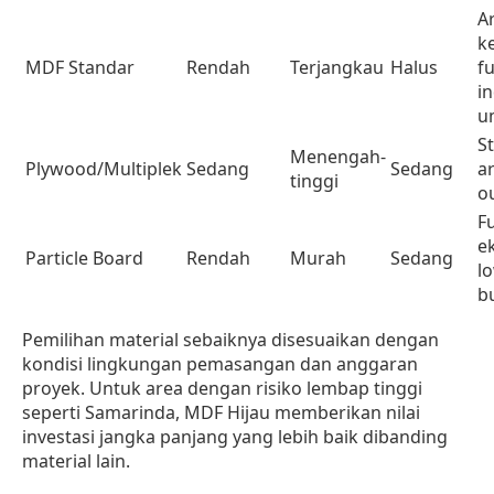
A
k
MDF Standar
Rendah
Terjangkau
Halus
f
i
u
St
Menengah-
Plywood/Multiplek
Sedang
Sedang
a
tinggi
o
F
e
Particle Board
Rendah
Murah
Sedang
l
b
Pemilihan material sebaiknya disesuaikan dengan
kondisi lingkungan pemasangan dan anggaran
proyek. Untuk area dengan risiko lembap tinggi
seperti Samarinda, MDF Hijau memberikan nilai
investasi jangka panjang yang lebih baik dibanding
material lain.