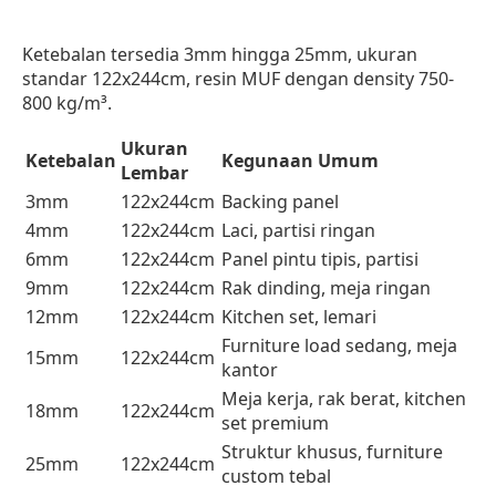
Ketebalan tersedia 3mm hingga 25mm, ukuran
standar 122x244cm, resin MUF dengan density 750-
800 kg/m³.
Ukuran
Ketebalan
Kegunaan Umum
Lembar
3mm
122x244cm
Backing panel
4mm
122x244cm
Laci, partisi ringan
6mm
122x244cm
Panel pintu tipis, partisi
9mm
122x244cm
Rak dinding, meja ringan
12mm
122x244cm
Kitchen set, lemari
Furniture load sedang, meja
15mm
122x244cm
kantor
Meja kerja, rak berat, kitchen
18mm
122x244cm
set premium
Struktur khusus, furniture
25mm
122x244cm
custom tebal