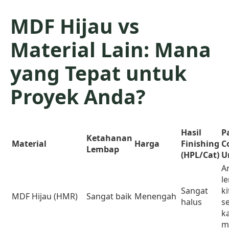
MDF Hijau vs
Material Lain: Mana
yang Tepat untuk
Proyek Anda?
Hasil
P
Ketahanan
Material
Harga
Finishing
C
Lembap
(HPL/Cat)
U
A
l
Sangat
k
MDF Hijau (HMR)
Sangat baik
Menengah
halus
se
k
m