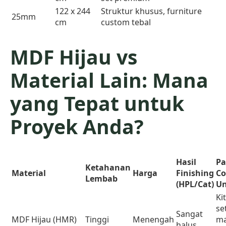
122 x 244
Struktur khusus, furniture
25mm
cm
custom tebal
MDF Hijau vs
Material Lain: Mana
yang Tepat untuk
Proyek Anda?
Hasil
Pa
Ketahanan
Material
Harga
Finishing
Co
Lembab
(HPL/Cat)
U
Ki
se
Sangat
MDF Hijau (HMR)
Tinggi
Menengah
ma
halus