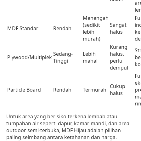
ar
le
Menengah
Fu
(sedikit
Sangat
in
MDF Standar
Rendah
lebih
halus
ke
murah)
de
Kurang
St
Sedang-
Lebih
halus,
Plywood/Multiplek
be
Tinggi
mahal
perlu
ko
dempul
Fu
ek
Cukup
Particle Board
Rendah
Termurah
pr
halus
ma
ri
Untuk area yang berisiko terkena lembab atau
tumpahan air seperti dapur, kamar mandi, dan area
outdoor semi-terbuka, MDF Hijau adalah pilihan
paling seimbang antara ketahanan dan harga.