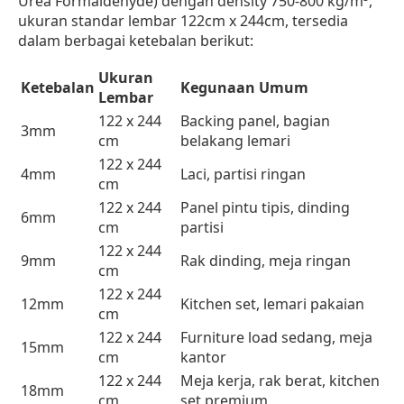
Urea Formaldehyde) dengan density 750-800 kg/m³,
ukuran standar lembar 122cm x 244cm, tersedia
dalam berbagai ketebalan berikut:
Ukuran
Ketebalan
Kegunaan Umum
Lembar
122 x 244
Backing panel, bagian
3mm
cm
belakang lemari
122 x 244
4mm
Laci, partisi ringan
cm
122 x 244
Panel pintu tipis, dinding
6mm
cm
partisi
122 x 244
9mm
Rak dinding, meja ringan
cm
122 x 244
12mm
Kitchen set, lemari pakaian
cm
122 x 244
Furniture load sedang, meja
15mm
cm
kantor
122 x 244
Meja kerja, rak berat, kitchen
18mm
cm
set premium