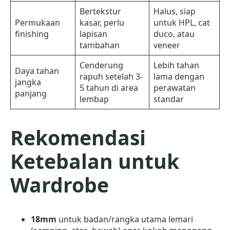
Bertekstur
Halus, siap
Permukaan
kasar, perlu
untuk HPL, cat
finishing
lapisan
duco, atau
tambahan
veneer
Cenderung
Lebih tahan
Daya tahan
rapuh setelah 3-
lama dengan
jangka
5 tahun di area
perawatan
panjang
lembap
standar
Rekomendasi
Ketebalan untuk
Wardrobe
18mm
untuk badan/rangka utama lemari