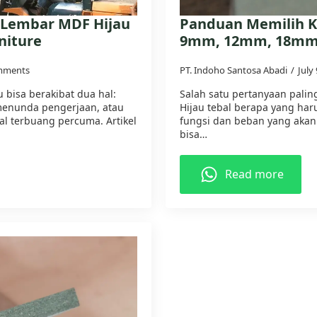
 Lembar MDF Hijau
Panduan Memilih K
niture
9mm, 12mm, 18mm 
mments
PT. Indoho Santosa Abadi
July
 bisa berakibat dua hal:
Salah satu pertanyaan pali
menunda pengerjaan, atau
Hijau tebal berapa yang har
l terbuang percuma. Artikel
fungsi dan beban yang akan
bisa…
Read more