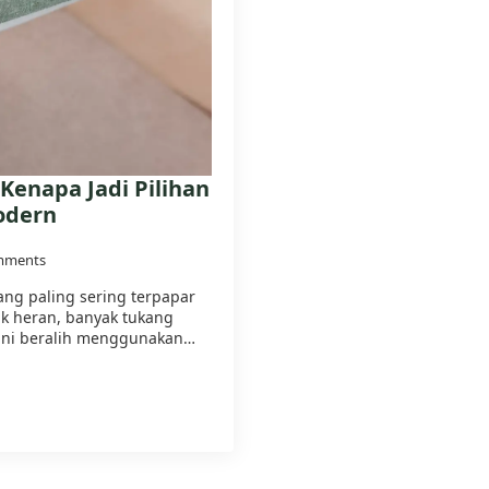
Kenapa Jadi Pilihan
odern
mments
ang paling sering terpapar
ak heran, banyak tukang
kini beralih menggunakan…